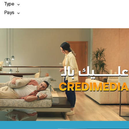
Type
Pays