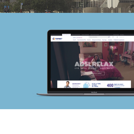
La Poste de Côte d’Ivoire
Banque et finance
Plateformes digitales
Solution e-commerce
Web, Intranet et Extranet