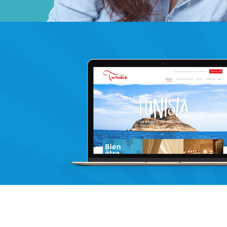
Topnet
telecommunication
UX/UI design
Plateformes digitales
Applications Mobiles
Web, Intranet et Extranet