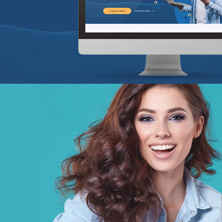
Infogérance et Hosting
Applications Mobiles
Web, Intranet et Extranet
BCEAO sénégal
Banque et finance
UX/UI design
Plateformes digitales
Web, Intranet et Extranet