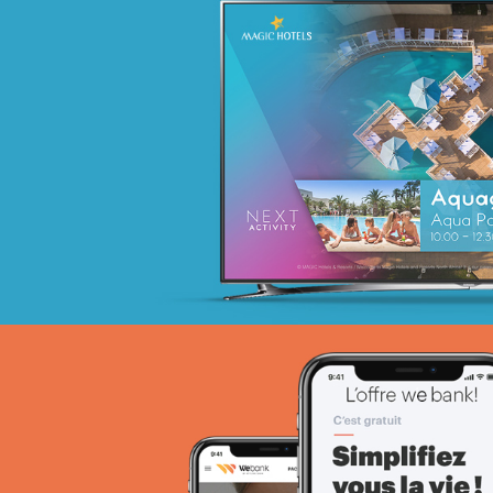
Campagne BIAT TRE Juil. 2022
Banque et finance
Marketing Digital & Com 360°
Stratégie Social Media
Activation digitale & média
Achat media
Attijari Leasing
Banque et finance
UX/UI design
Plateformes digitales