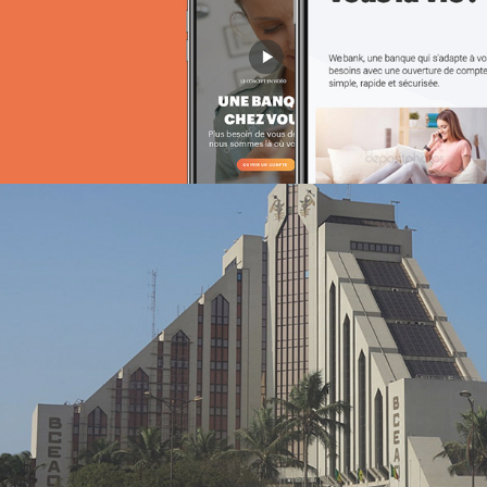
Stratégie Social Media
Web, Intranet et Extranet
Albaraka Bank
Banque et finance
UX/UI design
Plateformes digitales
Run services
Web, Intranet et Extranet