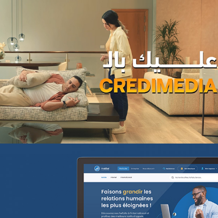
Magic hôtels
Tourisme
Growth Marketing
Marketing Digital & Com 360°
Plateformes digitales
Stratégie Social Media
Activation digitale & média
Applications Mobiles
Web, Intranet et Extranet
Achat media
Brand Content
Digital Transformation
WeBank
Banque et finance
UX/UI design
Plateformes digitales