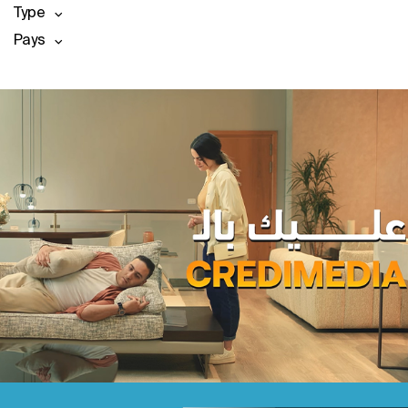
Type
Pays