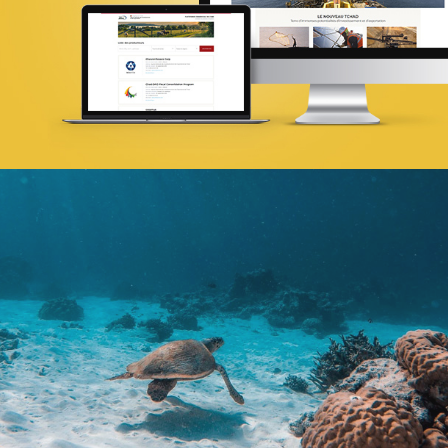
Infogérance et Hosting
Web, Intranet et Extranet
COMAR
Assurance
Growth Marketing
Plateformes digitales
Référencement
Run services
Web, Intranet et Extranet