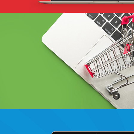
BCEAO sénégal
Banque et finance
UX/UI design
Plateformes digitales
Web, Intranet et Extranet
Douirti