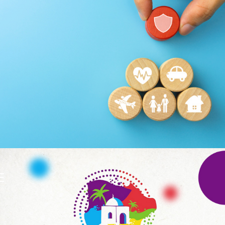
MATTEL
telecommunication
Plateformes digitales
Applications Mobiles
Web, Intranet et Extranet
E
WeBank
Banque et finance
UX/UI design
Plateformes digitales