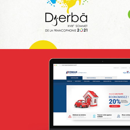
Infogérance et Hosting
Applications Mobiles
Web, Intranet et Extranet
Attijari Leasing
Banque et finance
UX/UI design
Plateformes digitales
Stratégie Social Media
Web, Intranet et Extranet