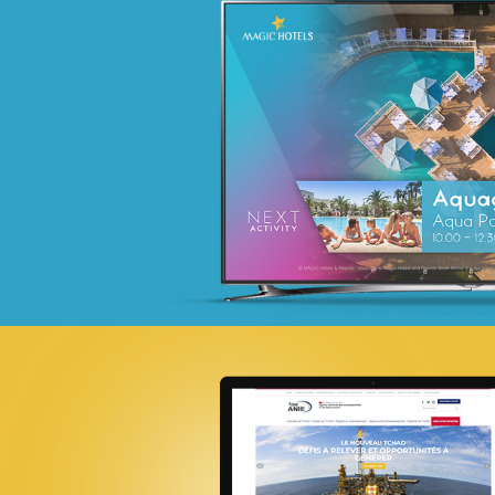
GAT ASSURANCES
Assurance
Marketing Digital & Com 360°
Plateformes digitales
Référencement
Stratégie Social Media
Activation digitale & média
Web, Intranet et Extranet
18ÈME SOMMET DE LA FRANCOPHONI
E-gov
UX/UI design
Référencement