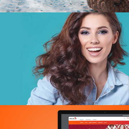
Géant
E-retail
Grande distribution
UX/UI design
Plateformes digitales
Run services
Solution e-commerce
Web, Intranet et Extranet
ONTT