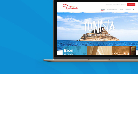
Immobilier
UX/UI design
Marketing Digital & Com 360°
Plateformes digitales
Stratégie Social Media
Web, Intranet et Extranet
Achat media