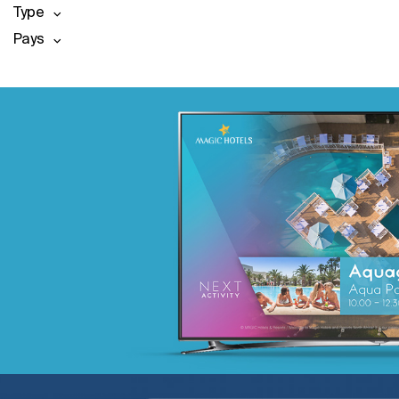
Type
Pays