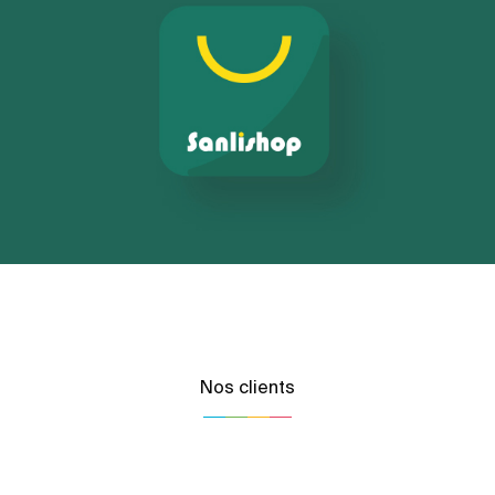
E-gov
E-réputation
Marketing Digital & Com 360°
Activation digitale & média
Nos clients