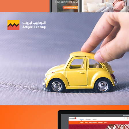
Lilas
E-retail
Marketing Digital & Com 360°
Plateformes digitales
Stratégie Social Media
Activation digitale & média
Applications Mobiles
Web, Intranet et Extranet
La Poste de Côte d’Ivoire