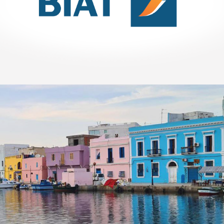
Référencement
Stratégie Social Media
Activation digitale & média
Web, Intranet et Extranet
SPARAC
UX/UI design
Activation digitale & média
Web, Intranet et Extranet