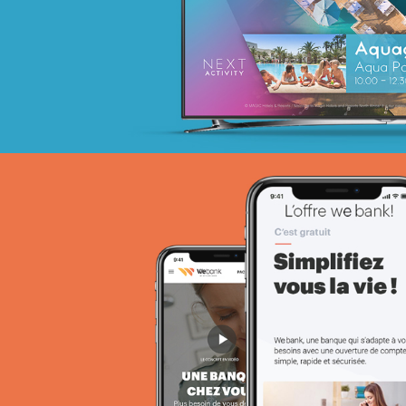
Activation digitale & média
Achat media
EcoPact
Marketing Digital & Com 360°
Stratégie Social Media
Activation digitale & média
Achat media
Brand Content