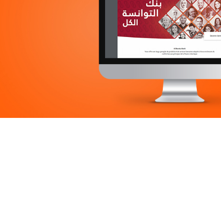
Banque et finance
Plateformes digitales
Solution e-commerce
Web, Intranet et Extranet