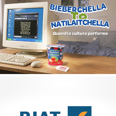
Campagne digitale "Projets de vie"
Banque et finance
Marketing Digital & Com 360°
Stratégie Social Media
Activation digitale & média
Achat media
GAT ASSURANCES
Assurance
Marketing Digital & Com 360°
Plateformes digitales