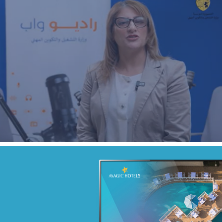
Real-Time Marketing Activation
Agroalimentaire
Marketing Digital & Com 360°
Activation digitale & média
Campagne BIAT TRE Juil. 2022
Banque et finance
Marketing Digital & Com 360°
Stratégie Social Media