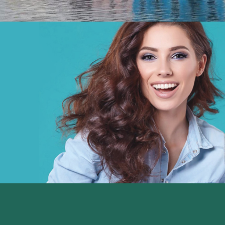
BCEAO sénégal
Banque et finance
UX/UI design
Plateformes digitales
Web, Intranet et Extranet
Chemonics ‘programme USAID