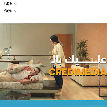
Type
Pays