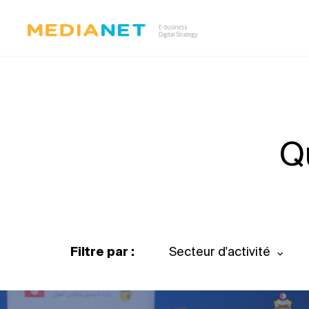
Q
Filtre par :
Secteur d'activité