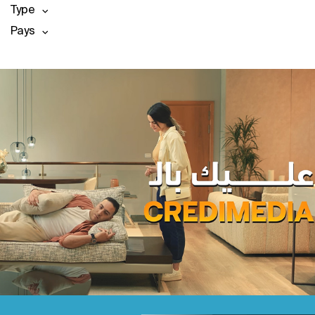
Type
Pays