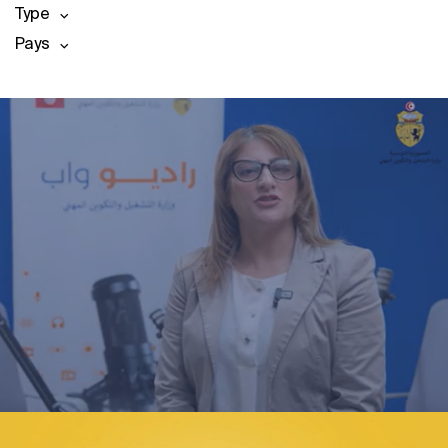
Type
Pays