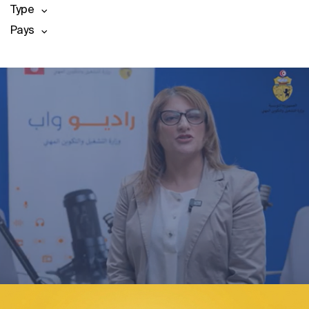
Type
Pays