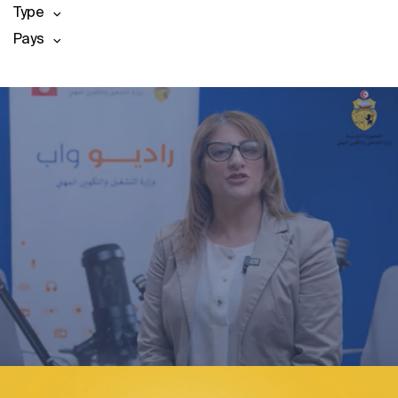
Type
Pays