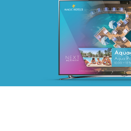
MATTEL
telecommunication
Plateformes digitales
Applications Mobiles
Web, Intranet et Extranet