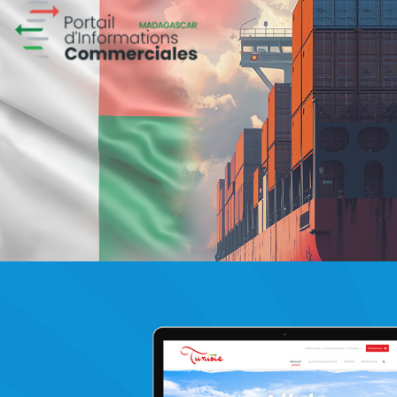
Magic hôtels
Tourisme
Growth Marketing
Marketing Digital & Com 360°
Plateformes digitales
Stratégie Social Media
Activation digitale & média
Applications Mobiles
Web, Intranet et Extranet
Achat media
Brand Content
Digital Transformation