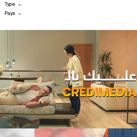
Type
Pays