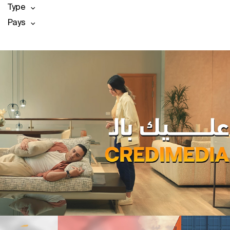
Type
Pays