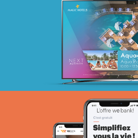
ANIE TCHAD
UX/UI design
Plateformes digitales
Web, Intranet et Extranet
SPARAC
UX/UI design
Activation digitale & média
Web, Intranet et Extranet