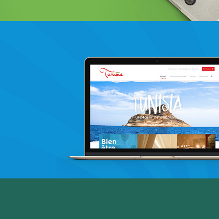
Douirti
Immobilier
UX/UI design
Marketing Digital & Com 360°
Plateformes digitales
Stratégie Social Media
Web, Intranet et Extranet
Achat media