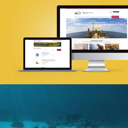
18ÈME SOMMET DE LA FRANCOPHONI
E-gov
UX/UI design
Référencement
Infogérance et Hosting
Web, Intranet et Extranet
Attijari Leasing
Banque et finance
UX/UI design
Plateformes digitales