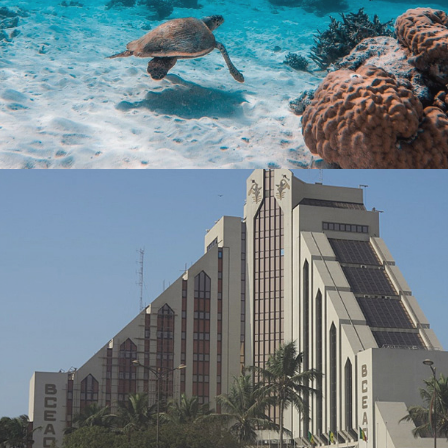
Stratégie Social Media
Web, Intranet et Extranet
Albaraka Bank
Banque et finance
UX/UI design
Plateformes digitales
Run services
Web, Intranet et Extranet