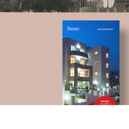
Topnet
telecommunication
UX/UI design
Plateformes digitales
Applications Mobiles
Web, Intranet et Extranet