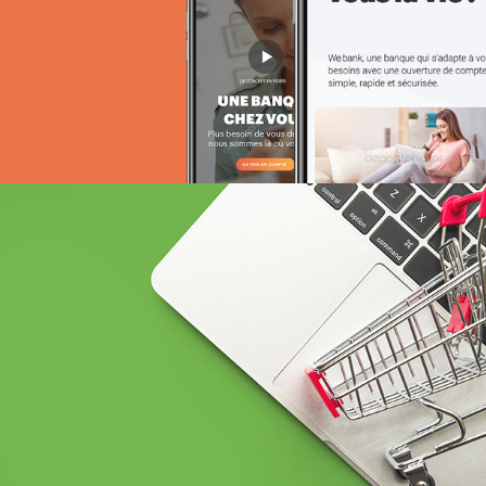
BCEAO sénégal
Banque et finance
UX/UI design
Plateformes digitales
Web, Intranet et Extranet