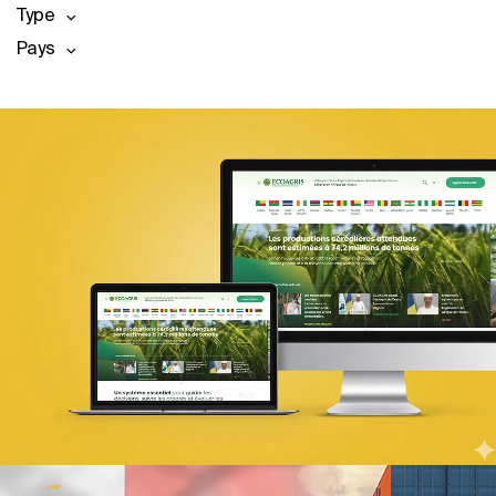
Type
Pays