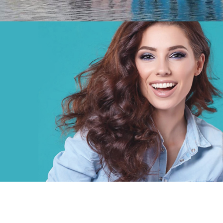
ONTT
Tourisme
E-gov
Plateformes digitales
Applications Mobiles
Web, Intranet et Extranet