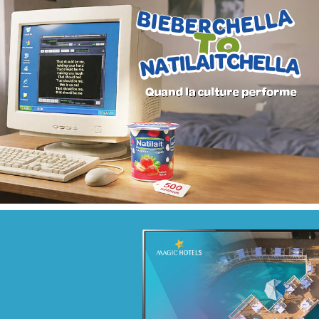
Campagne digitale "Projets de vie"
Banque et finance
Marketing Digital & Com 360°
Stratégie Social Media
Activation digitale & média
Achat media
Campagne BIAT TRE Juil. 2022
Banque et finance
Marketing Digital & Com 360°
Stratégie Social Media