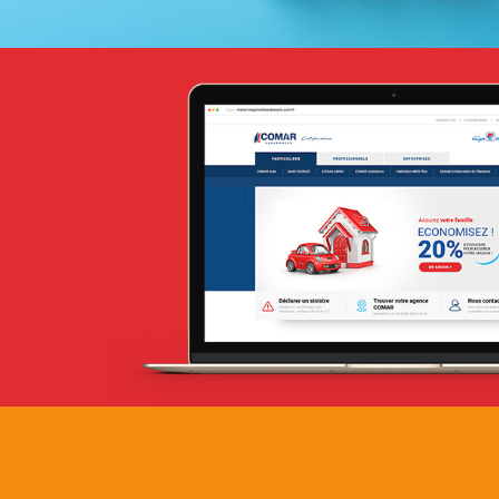
Lilas
E-retail
Marketing Digital & Com 360°
Plateformes digitales
Stratégie Social Media
Activation digitale & média
Applications Mobiles
Web, Intranet et Extranet