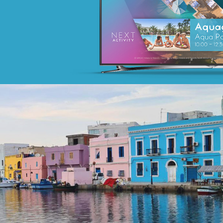
Activation digitale & média
Achat media
SPARAC
UX/UI design
Activation digitale & média
Web, Intranet et Extranet