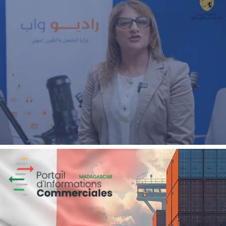
Real-Time Marketing Activation
Agroalimentaire
Marketing Digital & Com 360°
Activation digitale & média
Magic hôtels
Tourisme
Growth Marketing
Marketing Digital & Com 360°