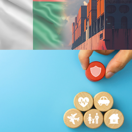
Plateformes digitales
Stratégie Social Media
Activation digitale & média
Applications Mobiles
Web, Intranet et Extranet
Achat media
Brand Content
Digital Transformation
EcoPact
Marketing Digital & Com 360°
Stratégie Social Media
Activation digitale & média
Achat media
Brand Content