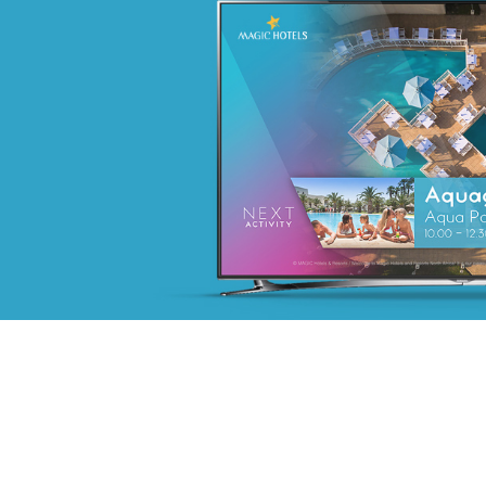
COMAR
Assurance
Growth Marketing
Plateformes digitales
Référencement
Run services
Web, Intranet et Extranet