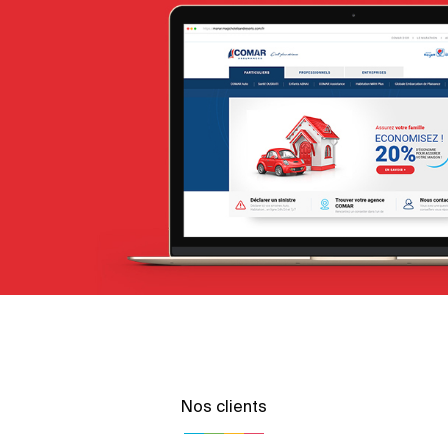
ONTT
Tourisme
E-gov
Plateformes digitales
Applications Mobiles
Web, Intranet et Extranet
Nos clients