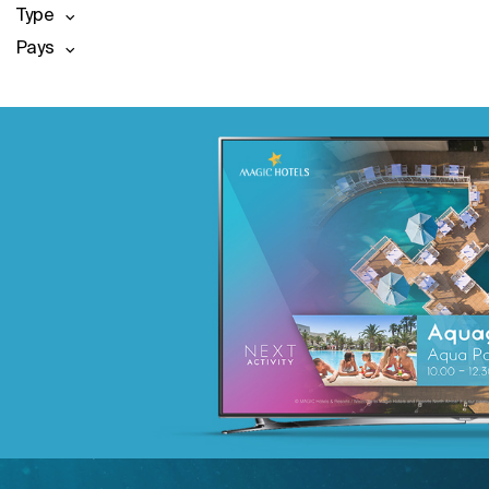
Type
Pays