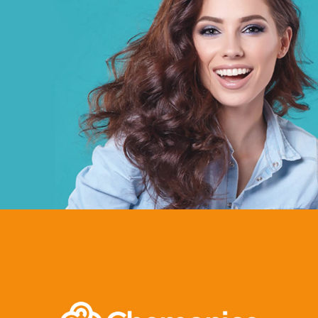
BCEAO sénégal
Banque et finance
UX/UI design
Plateformes digitales
Web, Intranet et Extranet