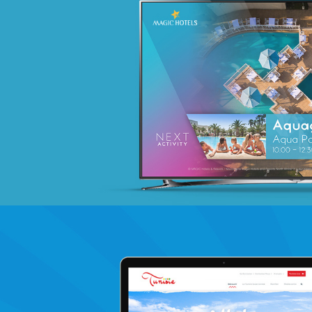
Lilas
E-retail
Marketing Digital & Com 360°
Plateformes digitales
Stratégie Social Media
Activation digitale & média
Applications Mobiles
Web, Intranet et Extranet
Chemonics ‘programme USAID
E-gov
E-réputation
Marketing Digital & Com 360°