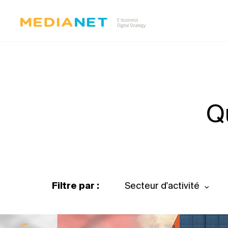
Q
Filtre par :
Secteur d'activité