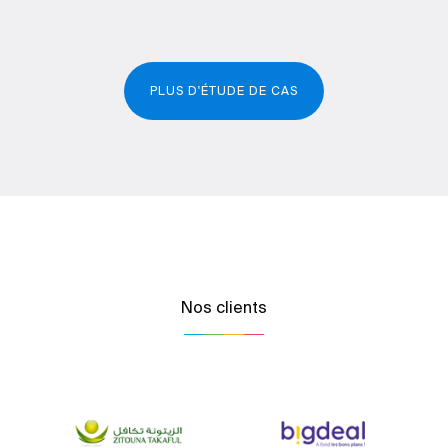
PLUS D'ÉTUDE DE CAS
Nos clients