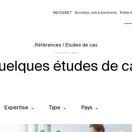
MEDIANET
Boostez votre business
Référ
Références / Etudes de cas
uelques études de c
Expertise
Type
Pays