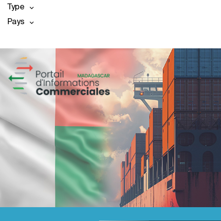
Type
Pays