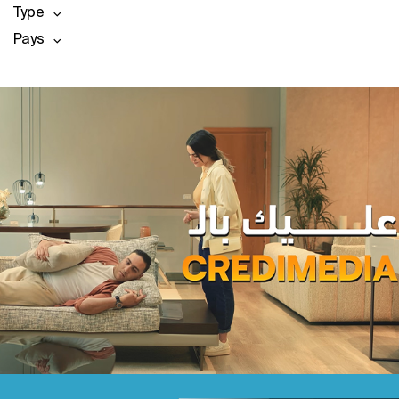
Type
Pays