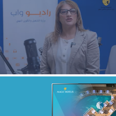
Real-Time Marketing Activation
Agroalimentaire
Marketing Digital & Com 360°
Activation digitale & média
Campagne BIAT TRE Juil. 2022
Banque et finance
Marketing Digital & Com 360°
Stratégie Social Media