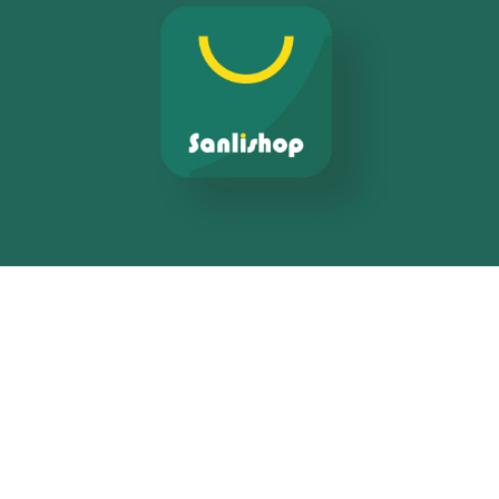
E-gov
E-réputation
Marketing Digital & Com 360°
Activation digitale & média