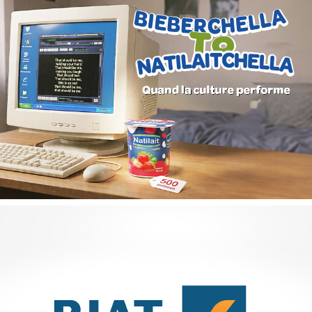
Campagne digitale "Projets de vie"
Banque et finance
Marketing Digital & Com 360°
Stratégie Social Media
Activation digitale & média
Achat media
GAT ASSURANCES
Assurance
Marketing Digital & Com 360°
Plateformes digitales