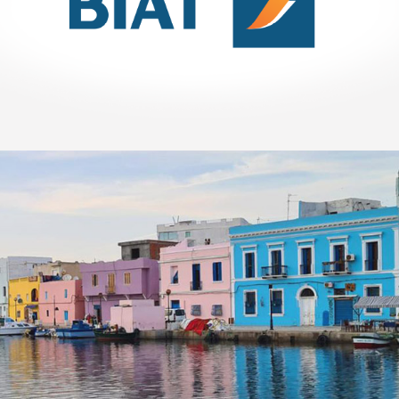
Référencement
Stratégie Social Media
Activation digitale & média
Web, Intranet et Extranet
Amen Santé
Santé
Marketing Digital & Com 360°
Plateformes digitales
Référencement
Stratégie Social Media
Web, Intranet et Extranet