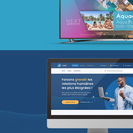
Activation digitale & média
Achat media
EcoPact
Marketing Digital & Com 360°
Stratégie Social Media
Activation digitale & média
Achat media
Brand Content