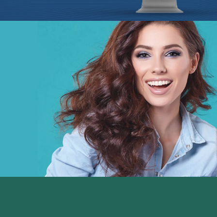
Douirti
Immobilier
UX/UI design
Marketing Digital & Com 360°
Plateformes digitales
Stratégie Social Media
Web, Intranet et Extranet
Achat media
Chemonics ‘programme USAID