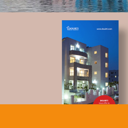
Topnet
telecommunication
UX/UI design
Plateformes digitales
Applications Mobiles
Web, Intranet et Extranet