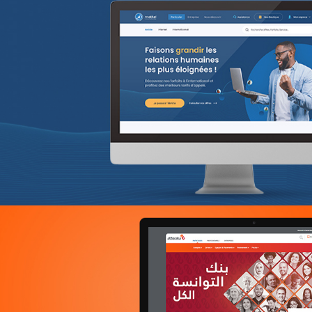
COMAR
Assurance
Growth Marketing
Plateformes digitales
Référencement
Run services
Web, Intranet et Extranet
Topnet
telecommunication
UX/UI design
Plateformes digitales