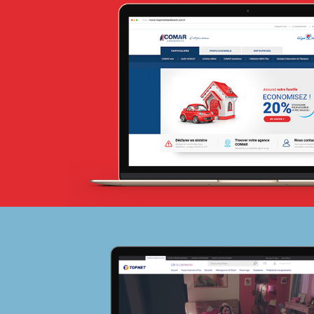
Géant
E-retail
Grande distribution
UX/UI design
Plateformes digitales
Run services
Solution e-commerce
Web, Intranet et Extranet
La Poste de Côte d’Ivoire
Banque et finance
Plateformes digitales
Solution e-commerce