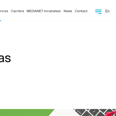
ences
Carrière
MEDIANET incubateur
News
Contact
En
as