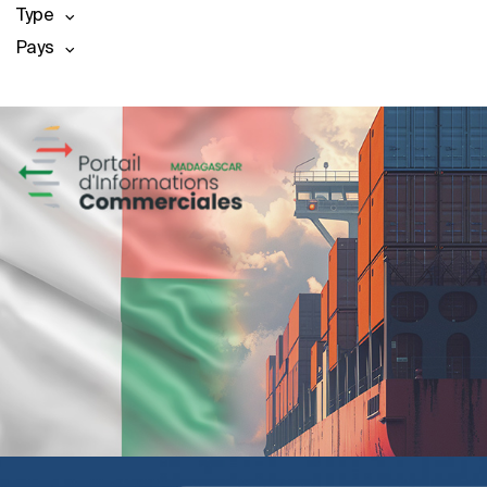
Type
Pays