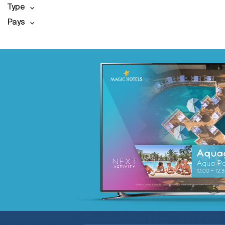
Type
Pays