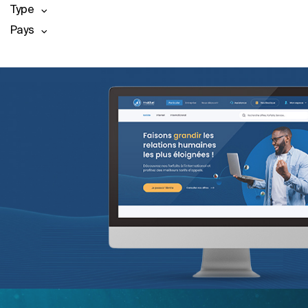
Type
Pays