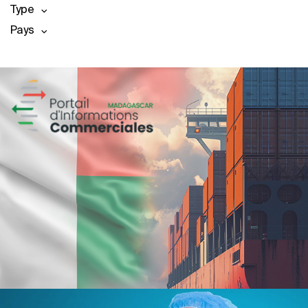
Type
Pays