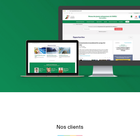
Amen Santé
Santé
Marketing Digital & Com 360°
Plateformes digitales
Référencement
Stratégie Social Media
Web, Intranet et Extranet
Nos clients