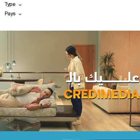
Type
Pays