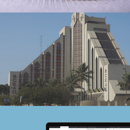
Albaraka Bank
Banque et finance
UX/UI design
Plateformes digitales
Run services
Web, Intranet et Extranet