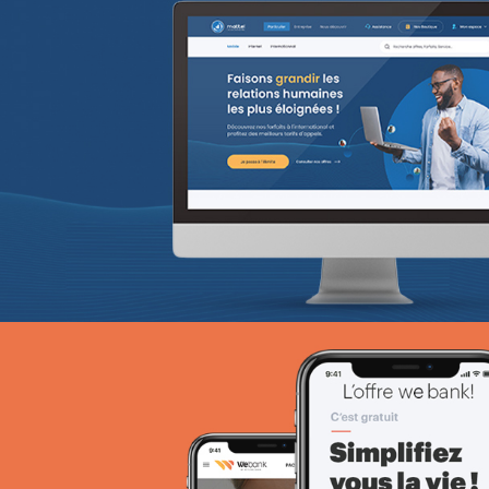
ANIE TCHAD
UX/UI design
Plateformes digitales
Web, Intranet et Extranet
SPARAC
UX/UI design
Activation digitale & média
Web, Intranet et Extranet