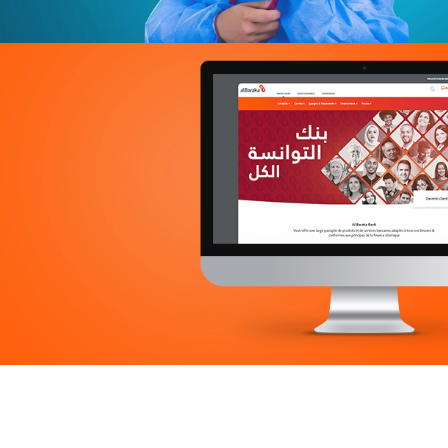
Douirti
Immobilier
UX/UI design
Marketing Digital & Com 360°
Plateformes digitales
Stratégie Social Media
Web, Intranet et Extranet
Achat media