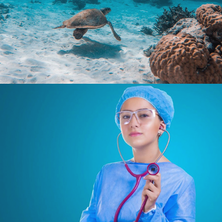
Référencement
Run services
Web, Intranet et Extranet
Géant
E-retail
Grande distribution
UX/UI design
Plateformes digitales
Run services
Solution e-commerce
Web, Intranet et Extranet