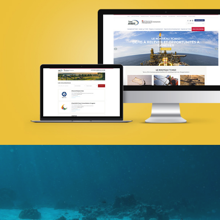
18ÈME SOMMET DE LA FRANCOPHONI
E-gov
UX/UI design
Référencement
Infogérance et Hosting
Web, Intranet et Extranet
COMAR
Assurance
Growth Marketing
Plateformes digitales