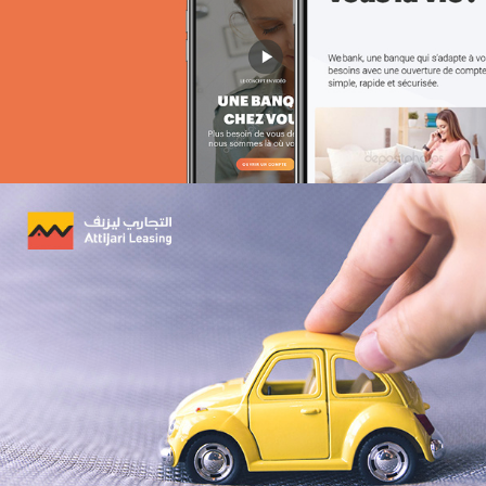
Amen Santé
Santé
Marketing Digital & Com 360°
Plateformes digitales
Référencement
Stratégie Social Media
Web, Intranet et Extranet