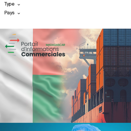
Type
Pays