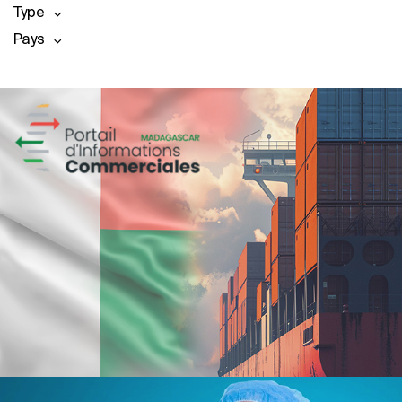
Type
Pays