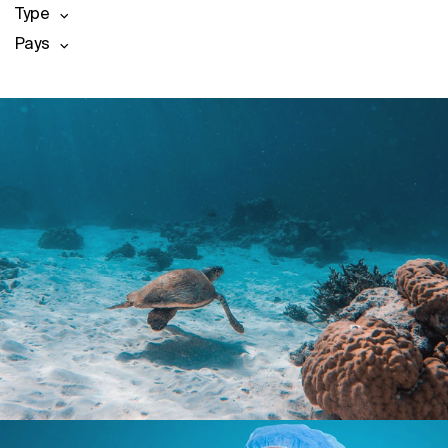
Type
Pays