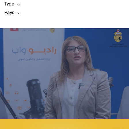
Type
Pays