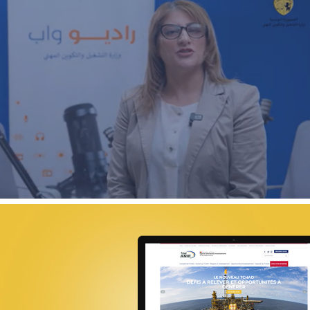
ECOAGRIS : Plateforme data-driven
ONG & Bailleur de fonds
E-gov
Plateformes digitales
ANSEJ
ONG & Bailleur de fonds
E-gov
Plateformes digitales