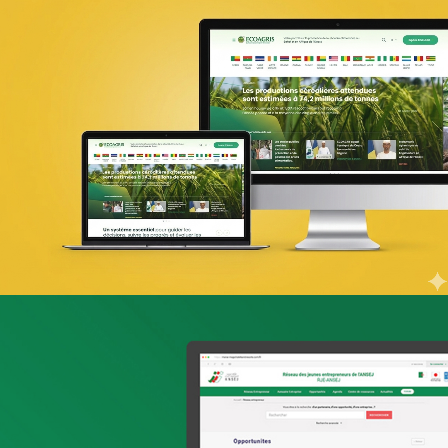
PIC Madagascar
ONG & Bailleur de fonds
E-gov
Plateformes digitales
Web, Intranet et Extranet
UX Design