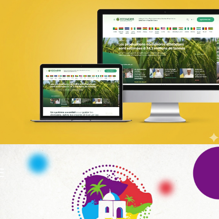
PIC Madagascar
ONG & Bailleur de fonds
E-gov
Plateformes digitales
Web, Intranet et Extranet
UX Design
E
WeBank
Banque et finance
UX/UI design
Plateformes digitales