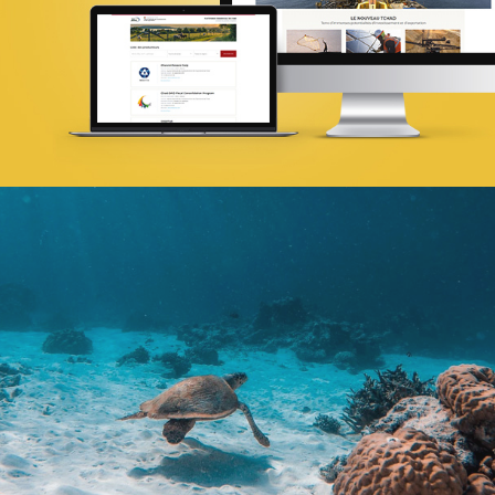
Infogérance et Hosting
Web, Intranet et Extranet
ANSEJ
ONG & Bailleur de fonds
E-gov
Plateformes digitales
Web, Intranet et Extranet