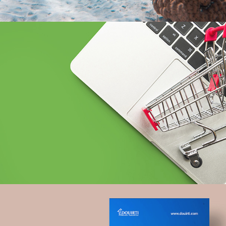
BCEAO sénégal
Banque et finance
UX/UI design
Plateformes digitales
Web, Intranet et Extranet
Topnet