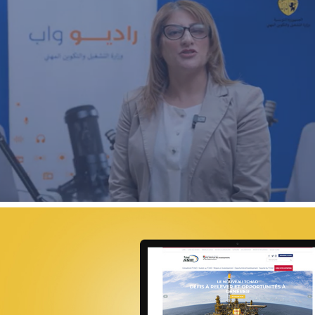
ECOAGRIS : Plateforme data-driven
ONG & Bailleur de fonds
E-gov
Plateformes digitales
18ÈME SOMMET DE LA FRANCOPHONI
E-gov
UX/UI design
Référencement