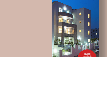
telecommunication
UX/UI design
Plateformes digitales
Applications Mobiles
Web, Intranet et Extranet