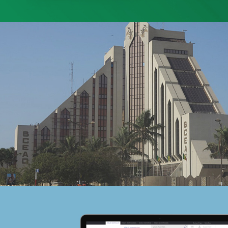
Albaraka Bank
Banque et finance
UX/UI design
Plateformes digitales
Run services
Web, Intranet et Extranet