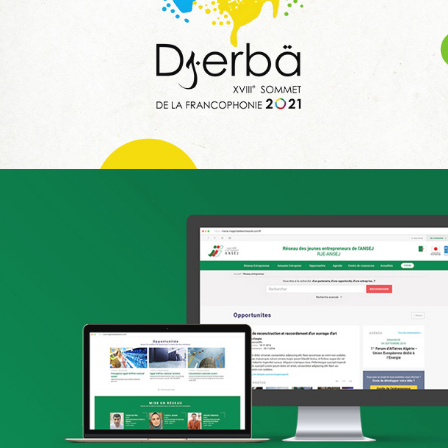
Infogérance et Hosting
Applications Mobiles
Web, Intranet et Extranet
Attijari Leasing
Banque et finance
UX/UI design
Plateformes digitales
Stratégie Social Media
Web, Intranet et Extranet