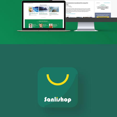
Plateformes digitales
Run services
Solution e-commerce
Web, Intranet et Extranet
Chemonics ‘programme USAID
E-gov
E-réputation
Marketing Digital & Com 360°
Activation digitale & média