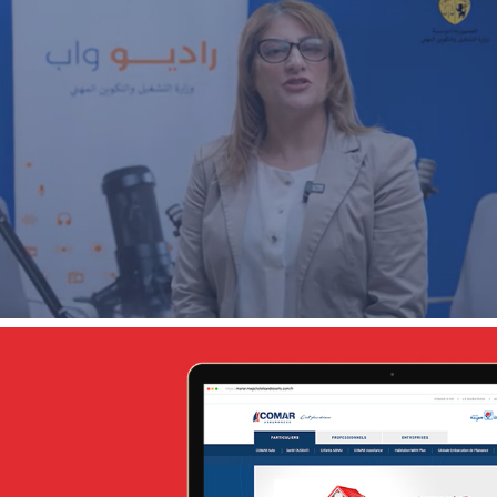
ECOAGRIS : Plateforme data-driven
ONG & Bailleur de fonds
E-gov
Plateformes digitales
ANSEJ
ONG & Bailleur de fonds
E-gov
Plateformes digitales