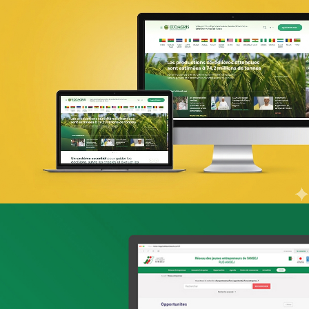
PIC Madagascar
ONG & Bailleur de fonds
E-gov
Plateformes digitales
Web, Intranet et Extranet
UX Design
Géant
E-retail
Grande distribution
UX/UI design