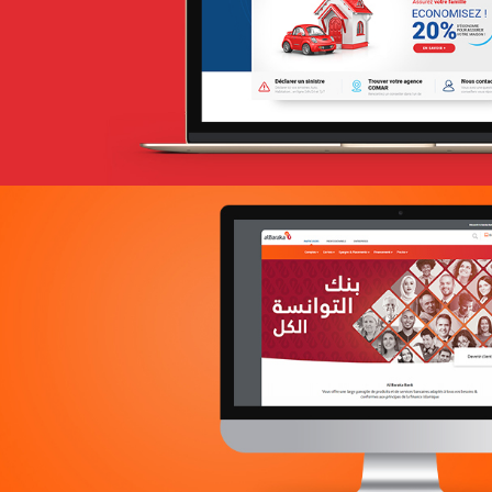
Web, Intranet et Extranet
La Poste de Côte d’Ivoire
Banque et finance
Plateformes digitales
Solution e-commerce
Web, Intranet et Extranet