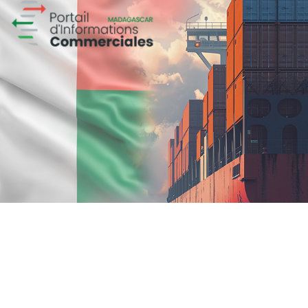
Douirti
Immobilier
UX/UI design
Marketing Digital & Com 360°
Plateformes digitales
Stratégie Social Media
Web, Intranet et Extranet
Achat media