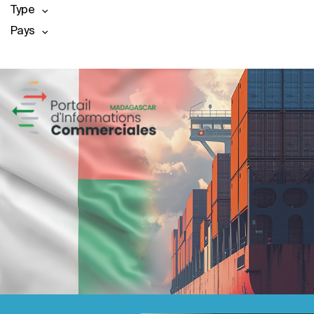
Type
Pays