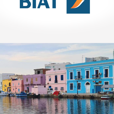
Référencement
Stratégie Social Media
Activation digitale & média
Web, Intranet et Extranet
Amen Santé
Santé
Marketing Digital & Com 360°
Plateformes digitales
Référencement
Stratégie Social Media
Web, Intranet et Extranet