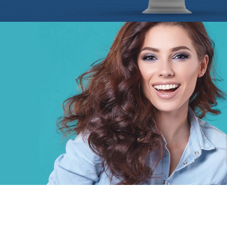
Douirti
Immobilier
UX/UI design
Marketing Digital & Com 360°
Plateformes digitales
Stratégie Social Media
Web, Intranet et Extranet
Achat media