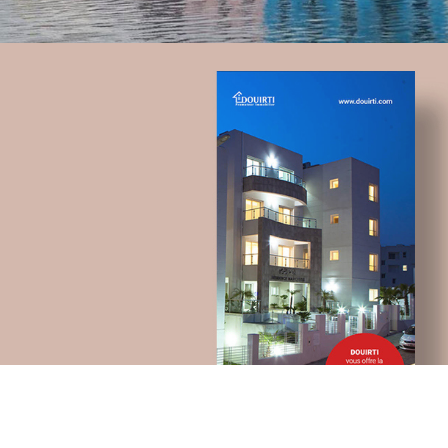
Chemonics ‘programme USAID
E-gov
E-réputation
Marketing Digital & Com 360°
Activation digitale & média