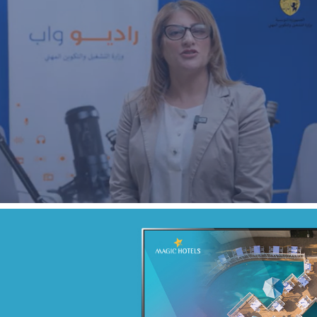
Real-Time Marketing Activation
Agroalimentaire
Marketing Digital & Com 360°
Activation digitale & média
Campagne BIAT TRE Juil. 2022
Banque et finance
Marketing Digital & Com 360°
Stratégie Social Media