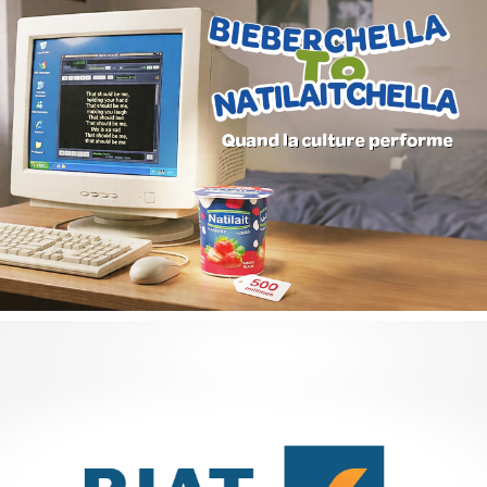
Campagne digitale "Projets de vie"
Banque et finance
Marketing Digital & Com 360°
Stratégie Social Media
Activation digitale & média
Achat media
GAT ASSURANCES
Assurance
Marketing Digital & Com 360°
Plateformes digitales