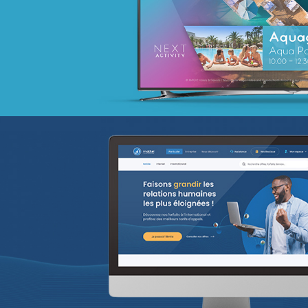
Activation digitale & média
Achat media
EcoPact
Marketing Digital & Com 360°
Stratégie Social Media
Activation digitale & média
Achat media
Brand Content