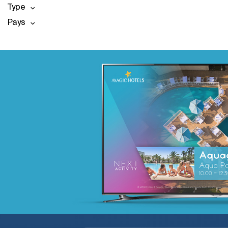
Type
Pays