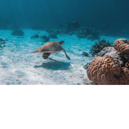
Douirti
Immobilier
UX/UI design
Marketing Digital & Com 360°
Plateformes digitales
Stratégie Social Media
Web, Intranet et Extranet
Achat media