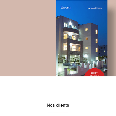
Chemonics ‘programme USAID
E-gov
E-réputation
Marketing Digital & Com 360°
Activation digitale & média
Nos clients