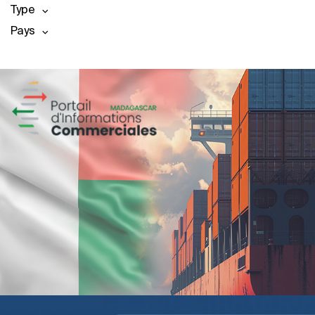
Type
Pays