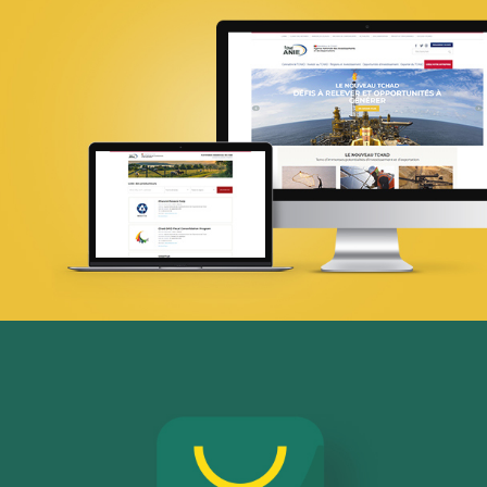
Founa
Grande distribution
Plateformes digitales
Référencement
Stratégie Social Media
Solution e-commerce
Brand Content