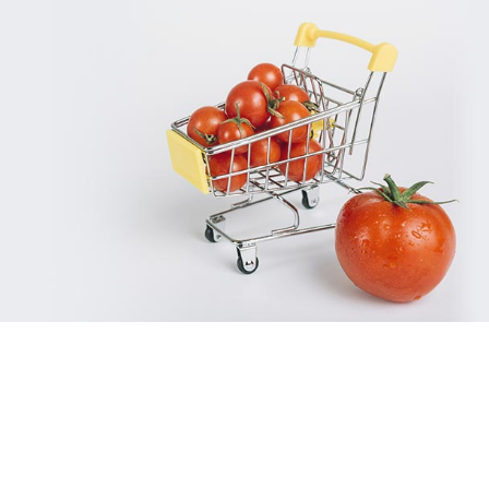
Géant
E-retail
Grande distribution
UX/UI design
Plateformes digitales
Run services
Solution e-commerce
Web, Intranet et Extranet