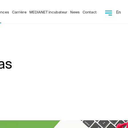
ences
Carrière
MEDIANET incubateur
News
Contact
En
as