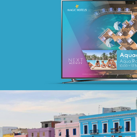
Campagne BIAT TRE Juil. 2022
Banque et finance
Marketing Digital & Com 360°
Stratégie Social Media
Activation digitale & média
Achat media
Founa
Grande distribution
Plateformes digitales
Référencement