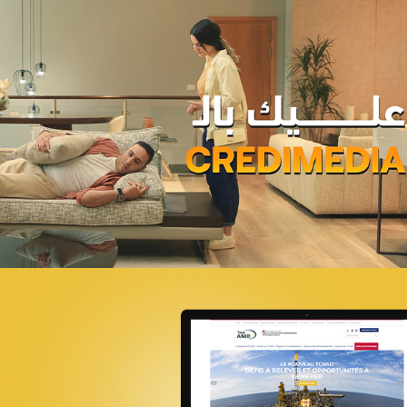
Magic hôtels
Tourisme
Growth Marketing
Marketing Digital & Com 360°
Plateformes digitales
Stratégie Social Media
Activation digitale & média
Applications Mobiles
Web, Intranet et Extranet
Achat media
Brand Content
Digital Transformation
EcoPact
Marketing Digital & Com 360°
Stratégie Social Media
Activation digitale & média