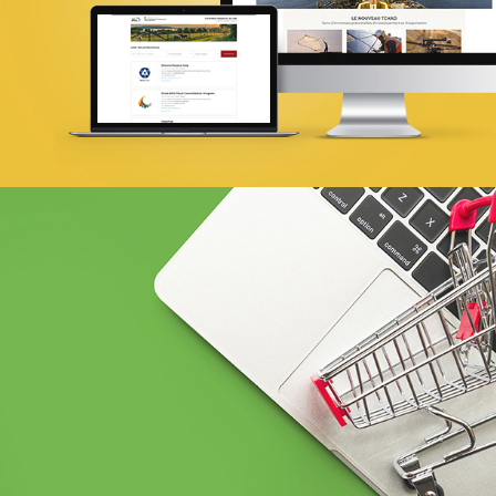
Achat media
Brand Content
Douirti
Immobilier
UX/UI design
Marketing Digital & Com 360°
Plateformes digitales
Stratégie Social Media
Web, Intranet et Extranet
Achat media