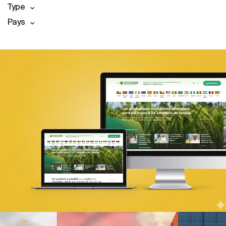
Type
Pays