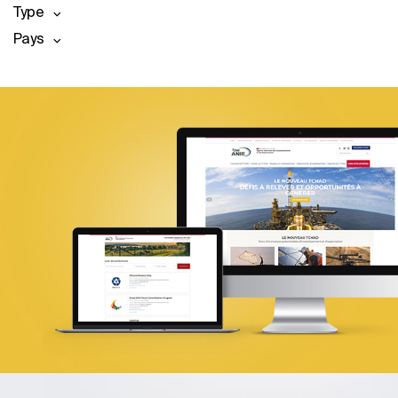
Type
Pays